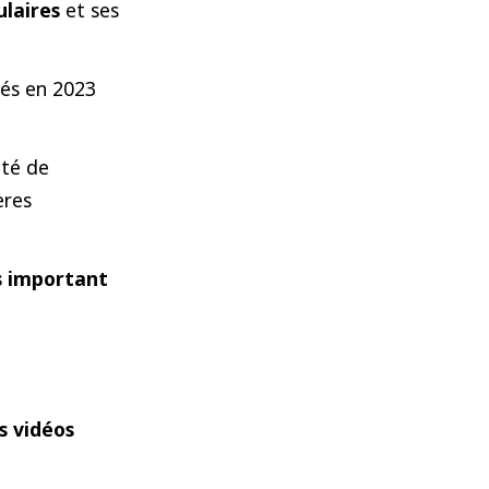
ulaires
et ses
dés en 2023
été de
ères
s important
s vidéos