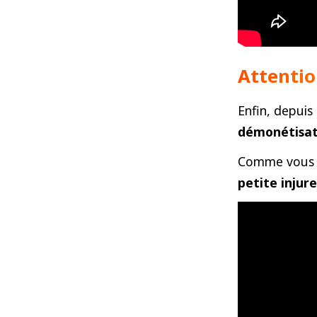
Attentio
Enfin, depui
démonétisat
Comme vous p
petite injur