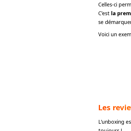
Celles-ci pe
C’est
la prem
se démarquer
Voici un exe
Les revi
L'unboxing e
toujours !