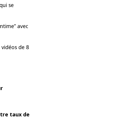
qui se
intime” avec
 vidéos de 8
ur
otre taux de