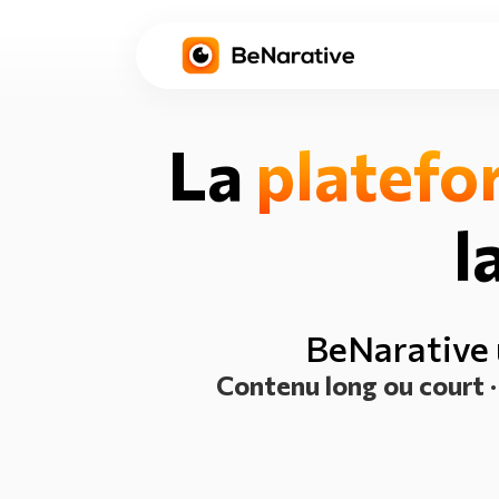
La
platefo
l
BeNarative u
Contenu long ou court · 