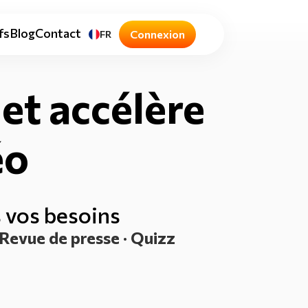
fs
Blog
Contact
Connexion
FR
 et accélère
éo
s vos besoins
· Revue de presse · Quizz