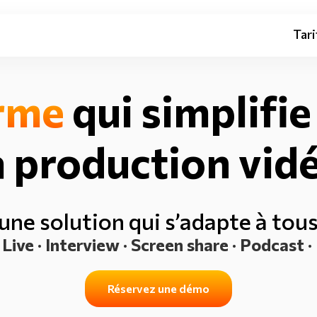
Tari
rme
qui simplifie
a production vid
ne solution qui s’adapte à tou
Live · Interview · Screen share · Podcast 
Réservez une démo