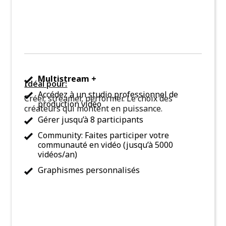
Multistream +
Idéal pour:
Accédez à un studio professionnel de
Créer, streamer, performer. Le choix des
production vidéo
créateurs qui montent en puissance.
Gérer jusqu’à 8 participants
Community: Faites participer votre
communauté en vidéo (jusqu’à 5000
vidéos/an)
Graphismes personnalisés