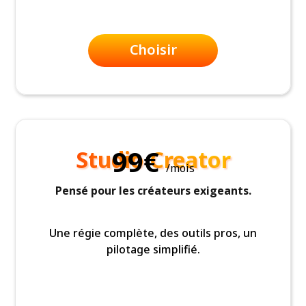
Choisir
99€
Studio Creator
/mois
Pensé pour les créateurs exigeants.
Une régie complète, des outils pros, un
pilotage simplifié.