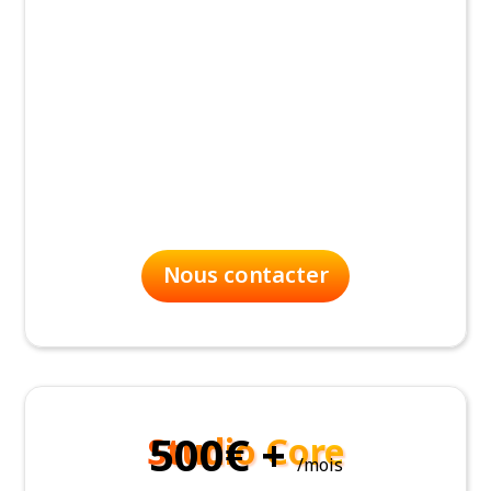
Nous contacter
500€ +
Studio Core
/mois