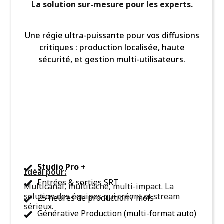
La solution sur-mesure pour les experts.
Une régie ultra-puissante pour vos diffusions
critiques : production localisée, haute
sécurité, et gestion multi-utilisateurs.
Studio Pro +
Idéal pour:
Entrées & sorties SRT
Multicanal, multitâche, multi-impact. La
solution des équipes qui créent et stream
25 heures de production / mois
sérieux.
Générative Production (multi-format auto)