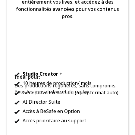
entièrement vos lives, et accédez à des
fonctionnalités avancées pour vos contenus
pros.
Studio Creator +
Idéal pour:
10 heures de production/ mois
Des productions régulières, sans compromis.
Pour les pros du live et du replay.
Générative Production (multi-format auto)
AI Director Suite
Accès à BeSafe en Option
Accès prioritaire au support