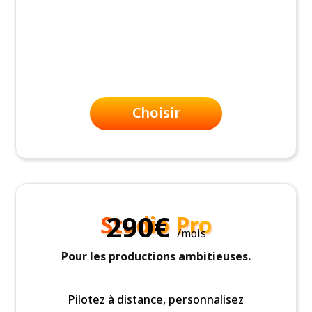
Choisir
290€
Studio Pro
/mois
Pour les productions ambitieuses.
Pilotez à distance, personnalisez